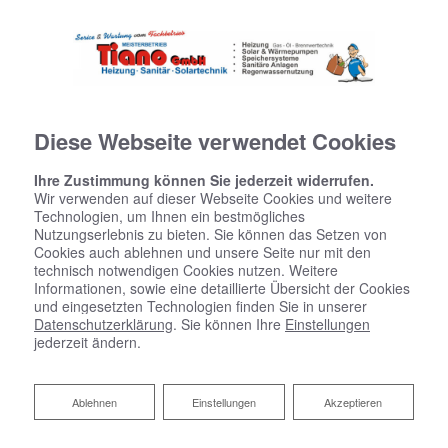
Diese Webseite verwendet Cookies
Ihre Zustimmung können Sie jederzeit widerrufen.
Wir verwenden auf dieser Webseite Cookies und weitere
Technologien, um Ihnen ein bestmögliches
Nutzungserlebnis zu bieten. Sie können das Setzen von
Cookies auch ablehnen und unsere Seite nur mit den
Ihr Bad aus einer Hand​ von Tiano
technisch notwendigen Cookies nutzen. Weitere
Heizung-Sanitär GmbH
Informationen, sowie eine detaillierte Übersicht der Cookies
und eingesetzten Technologien finden Sie in unserer
Datenschutzerklärung
. Sie können Ihre
Einstellungen
Alles drin, alles gut
jederzeit ändern.
Schlüsselfertiges Bauen kennen Sie? Wir bieten Ihnen
Ablehnen
Ablehnen
Einstellungen
Akzeptieren
genau das für die Badmodernisierung – Ihr
schlüsselfertiges Bad aus einer Hand. Unser