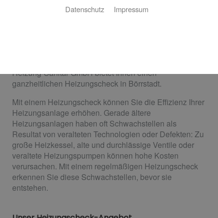
Energiekosten sparen und die Umwelt
Datenschutz
Impressum
schonen
Eine Heizungsanlage läuft 365 Tage im Jahr, um uns mit
Wärme und warmem Wasser zu versorgen. Damit das
so bleibt, sollte sie regelmäßig überprüft werden. Tiano
Heizung-Sanitär GmbH bietet Ihnen einen
ganzheitlichen Heizungscheck in Börrstadt.
Mit einem Heizungscheck können Sie die Effizienz Ihrer
Heizungsanlage erhöhen. Gerade ältere
Heizungsanlagen haben oft Schwachstellen als
Resultat von veralteten Technologien oder Defekten: Zu
große Heizkessel, alte und durchlässige Ventile oder
veraltete Heizungspumpen können hohe Kosten
verursachen. Mit einem regelmäßigen Heizungscheck
erkennen Sie diese Schwachstellen, bevor sie
entstehen.
Unser Heizungscheck-Angebot