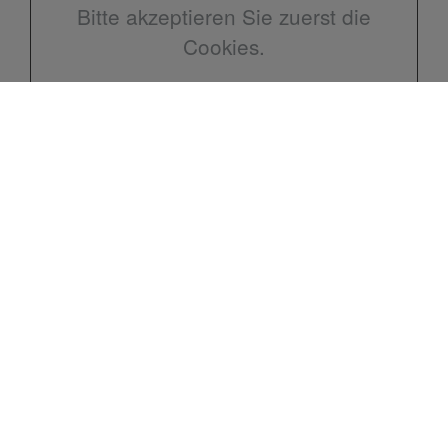
Bitte akzeptieren Sie zuerst die
Cookies.
Kontakt
Tiano Heizung-Sanitär GmbH
Schmittgasse 10
67725 Börrstadt
Telefon
: 06357 989514