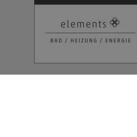
Kontakt
Tiano Heizung-Sanitär GmbH
Schmittgasse 10
67725 Börrstadt