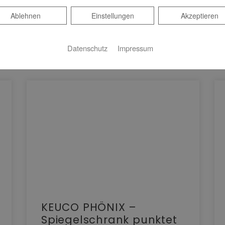
Ablehnen
Ablehnen
Einstellungen
Akzeptieren
Datenschutz
Impressum
KEUCO PHÖNIX –
Spiegelschrank punktet