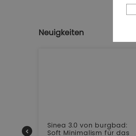
Neuigkeiten
e |
Sinea 3.0 von burgbad:
Soft Minimalism für das