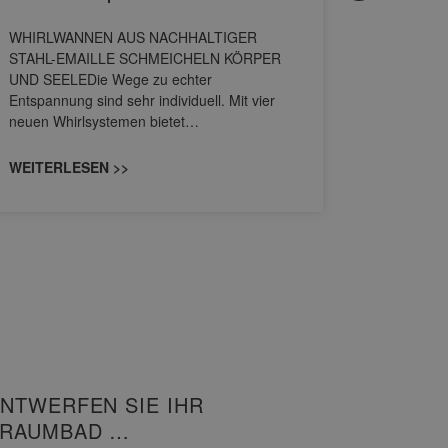
HANS
WHIRLWANNEN AUS NACHHALTIGER
STAHL-EMAILLE SCHMEICHELN KÖRPER
Stil für 
UND SEELEDie Wege zu echter
HANSAGENE
Entspannung sind sehr individuell. Mit vier
von Wascht
neuen Whirlsystemen bietet…
unterschi
konzipiert
WEITERLESEN >>
WEITERL
NTWERFEN SIE IHR
TRAUMBAD