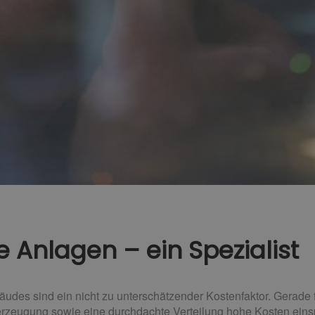
 Anlagen – ein Spezialist
des sind ein nicht zu unterschätzender Kostenfaktor. Gerade f
rzeugung sowie eine durchdachte Verteilung hohe Kosten einspar