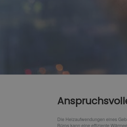
Anspruchsvolle
Die Heizaufwendungen eines Gebäu
Büros kann eine effiziente Wärmee