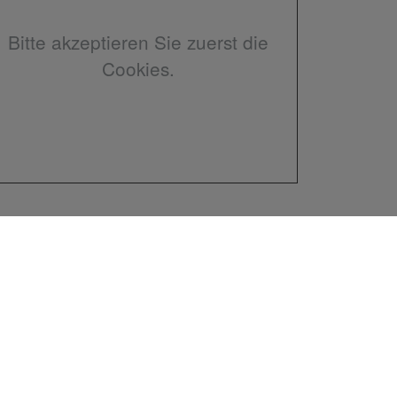
Bitte akzeptieren Sie zuerst die
Cookies.
en
rstag:
hr