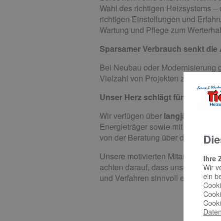
Wahl des richtigen Heizsystems –
richtigen Einstellungen und Erfahr
Wartung und Pflege zum Werterhalt
Sparsamer Verbrauch senkt die
Bei Neubau oder Modernisierung gi
Vielzahl von Projekten zurück, di
Unser Herz schlägt für technis
Wir verfügen über
langjährige Er
Energieträger sowie mit Solaranlag
Die
von der Beratung über die Planun
Unsere motivierten Mitarbeiter arb
Ihre 
achten darauf, dass unsere Mitarb
Wir v
ein b
und Verfahren sinnvoll einsetzen, 
Cooki
Cooki
Cooki
Daten