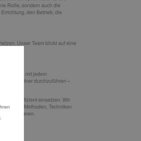
ne Rolle, sondern auch die
Errichtung, den Betrieb, die
eizen. Unser Team blickt auf eine
 Größe und mit jedem
 als Ihr Partner durchzuführen –
Energie effizient einsetzen. Wir
nen wir neue Methoden, Techniken
Ihnen
zu installieren.
n