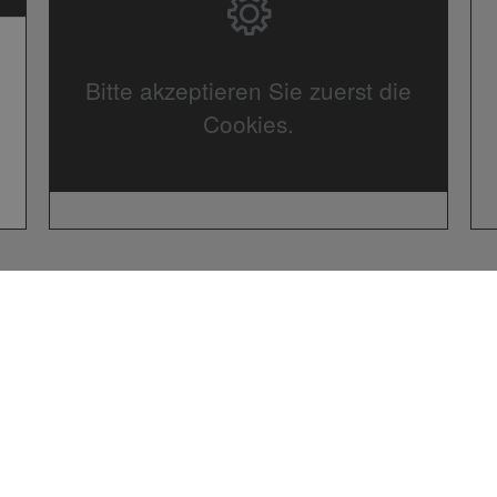
Bitte akzeptieren Sie zuerst die
Cookies.
Öffnungszeit
Montag – Donne
8.00 – 16.00 U
Freitag: