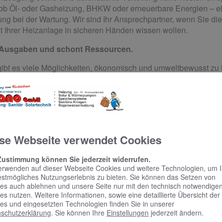
 ob Öl- oder Gasheizung, BHKW oder erneuerbare Energien – ei
ung bei der Wartung. Wir sind Ihr Ansprechpartner, wenn Sie die 
 Ihrer Heizanlage in sicheren Händen wissen wollen.
 Ausgaben und schont Ressourcen.
bt es viele Möglichkeiten, ökonomisch und umweltbewusst zu h
e mit erneuerbaren Energieträgern betrieben werden.
ch anspruchsvolle Anlagen
fahrung
mit komplexen Sanitäranlagen, Heizungsanlagen jeder
en und Blockheizkraftwerken. Wir freuen uns darauf, Ihr Projekt
se Webseite verwendet Cookies
g bis zur Umsetzung und dem Betrieb.
eiten kompetent und zuverlässig und sorgen dafür, dass Sie Ihre 
Zustimmung können Sie jederzeit widerrufen.
eiter stets nach aktuellem Technikstand geschult sind. So kön
erwenden auf dieser Webseite Cookies und weitere Technologien, um 
estmögliches Nutzungserlebnis zu bieten. Sie können das Setzen von
um auch innovative Anlagen qualitativ hochwertig und termintreu 
es auch ablehnen und unsere Seite nur mit den technisch notwendige
es nutzen. Weitere Informationen, sowie eine detaillierte Übersicht der
es und eingesetzten Technologien finden Sie in unserer
schutzerklärung
. Sie können Ihre
Einstellungen
jederzeit ändern.